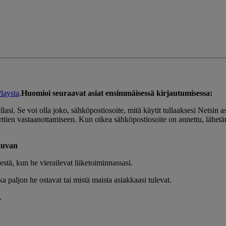
laysta
.
Huomioi seuraavat asiat ensimmäisessä kirjautumisessa:
asi. Se voi olla joko, sähköpostiosoite, mitä käytit tullaaksesi Netsin
orttien vastaanottamiseen. Kun oikea sähköpostiosoite on annettu, lähe
kuvan
stä, kun he vierailevat liiketoiminnassasi.
a paljon he ostavat tai mistä maista asiakkaasi tulevat.
.