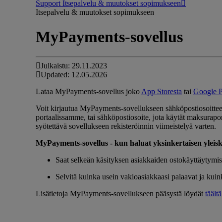
Support Itsepalvelu & muutokset sopimukseen
Itsepalvelu & muutokset sopimukseen
MyPayments-sovellus
Julkaistu: 29.11.2023
Updated: 12.05.2026
Lataa MyPayments-sovellus joko
App Storesta
tai
Google P
Voit kirjautua MyPayments-sovellukseen sähköpostiosoitteell
portaalissamme, tai sähköpostiosoite, jota käytät maksurap
syötettävä sovellukseen rekisteröinnin viimeistelyä varten.
MyPayments-sovellus - kun haluat yksinkertaisen yleis
Saat selkeän käsityksen asiakkaiden ostokäyttäytymise
Selvitä kuinka usein vakioasiakkaasi palaavat ja kuink
Lisätietoja MyPayments-sovellukseen pääsystä löydät
täältä