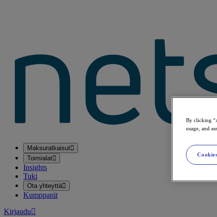
By clicking “
usage, and ass
Maksuratkaisut
Cookies
Toimialat
Insights
Tuki
Ota yhteyttä
Kumppanit
Kirjaudu