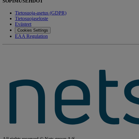
SOPIMUSEHDOT
Tietosuoja-asetus (GDPR)
Tietosuojaseloste
Evästeet
Cookies Settings
EAA Regulation
All rights reserved © Nets group A/S