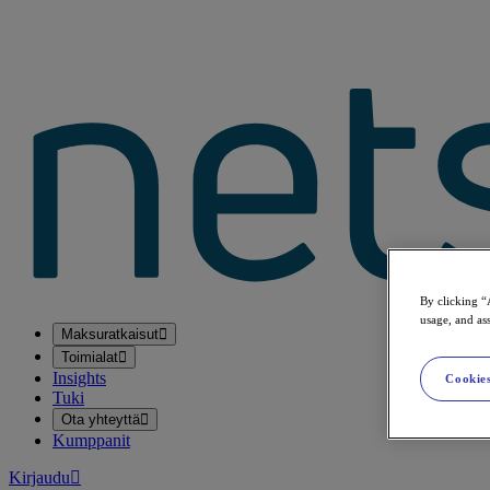
By clicking “
usage, and ass
Maksuratkaisut
Toimialat
Insights
Cookies
Tuki
Ota yhteyttä
Kumppanit
Kirjaudu