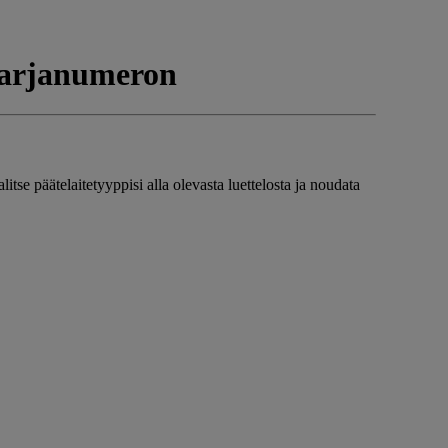
 sarjanumeron
itse päätelaitetyyppisi alla olevasta luettelosta ja noudata