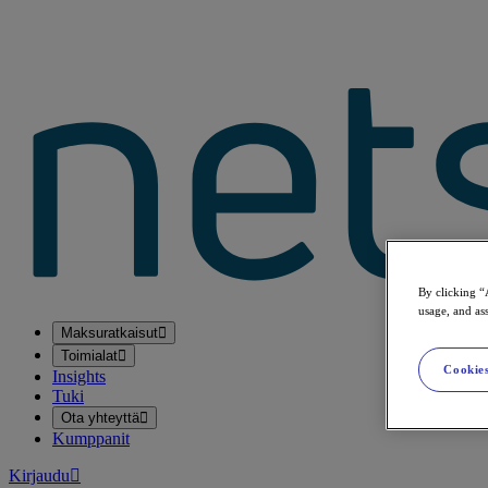
By clicking “
usage, and ass
Maksuratkaisut
Toimialat
Cookies
Insights
Tuki
Ota yhteyttä
Kumppanit
Kirjaudu