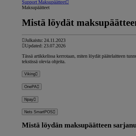
Support Maksupäätteet
Maksupäätteet
Mistä löydät maksupäättee
Julkaistu: 24.11.2023
Updated: 23.07.2026
Tässä artikkelissa kerrotaan, miten löydät päätelaitteen tunnu
tekstissä olevia ohjeita.
Viking
OnePA
Npay
Nets SmartPOS
Mistä löydän maksupäätteen sarja