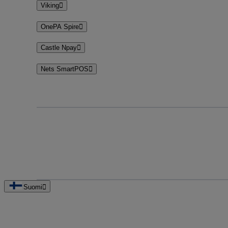
Viking
OnePA Spire
Castle Npay
Nets SmartPOS
Suomi